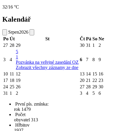
32/16 °C
Kalendář
Srpen
2026
Po
Út
St
Čt
Pá
So
Ne
27
28
29
30
31
1
2
5
1
3
4
6
7
8
9
Pozvánka na veřejné zasedání OZ
Zobrazit všechny záznamy ze dne
10
11
12
13
14
15
16
17
18
19
20
21
22
23
24
25
26
27
28
29
30
31
1
2
3
4
5
6
První pís. zmínka:
rok 1479
Počet
obyvatel 313
Hřbitov
1937