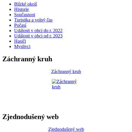
Blízké okolí
Historie
Současnost
Turistika a volný čas
Počasí
Události v obci do r. 2022
Události v obci od r. 2023
Hasiči
Myslivci
Záchranný kruh
Záchranný kruh
Zjednodušený web
Zjednodušený web