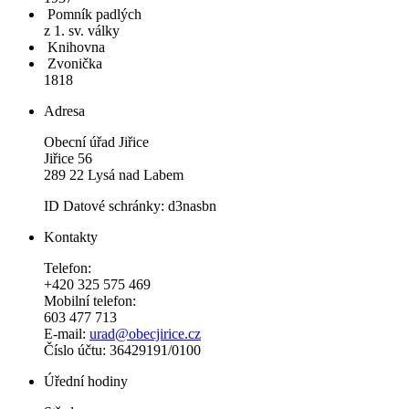
Pomník padlých
z 1. sv. války
Knihovna
Zvonička
1818
Adresa
Obecní úřad Jiřice
Jiřice 56
289 22 Lysá nad Labem
ID Datové schránky: d3nasbn
Kontakty
Telefon:
+420 325 575 469
Mobilní telefon:
603 477 713
E-mail:
urad@obecjirice.cz
Číslo účtu: 36429191/0100
Úřední hodiny