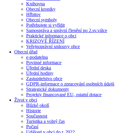
Knihovna
Obecní kroniky
Hřbitov
Obecní symboly
Potřebujete si vyřídit
Samospráva a správní členění po 2.sv.válce
Praktické informace o obci
KRIZOVÉ ŘÍZENÍ
Veřejnoprávní smlouvy obce
Obecní úřad
e-podatelna
Povinné informace
Úřední deska
Úřední hodiny
Zastupitelstvo obce
GDPR-informace o zpracování osobních údajů
Strategické dokumenty
Projekty financované EU, ostatní dotace
Život v obci
Blízké okolí
Historie
Současnost
Turistika a volný čas
Počasí
Události v obci do r. 2022