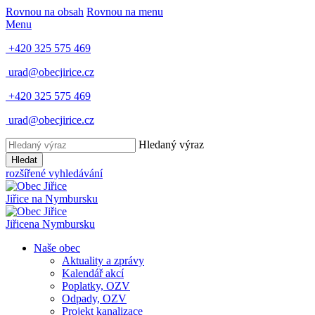
Rovnou na obsah
Rovnou na menu
Menu
+420 325 575 469
urad@obecjirice.cz
+420 325 575 469
urad@obecjirice.cz
Hledaný výraz
Hledat
rozšířené vyhledávání
Jiřice
na Nymbursku
Jiřice
na Nymbursku
Naše obec
Aktuality a zprávy
Kalendář akcí
Poplatky, OZV
Odpady, OZV
Projekt kanalizace