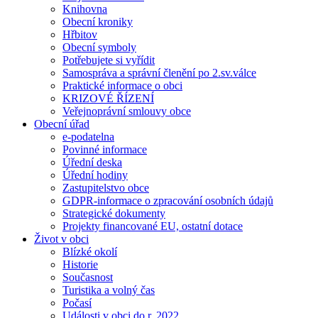
Knihovna
Obecní kroniky
Hřbitov
Obecní symboly
Potřebujete si vyřídit
Samospráva a správní členění po 2.sv.válce
Praktické informace o obci
KRIZOVÉ ŘÍZENÍ
Veřejnoprávní smlouvy obce
Obecní úřad
e-podatelna
Povinné informace
Úřední deska
Úřední hodiny
Zastupitelstvo obce
GDPR-informace o zpracování osobních údajů
Strategické dokumenty
Projekty financované EU, ostatní dotace
Život v obci
Blízké okolí
Historie
Současnost
Turistika a volný čas
Počasí
Události v obci do r. 2022