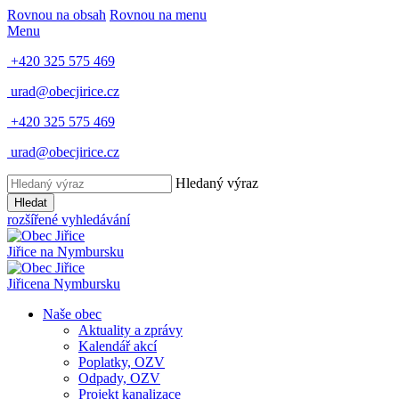
Rovnou na obsah
Rovnou na menu
Menu
+420 325 575 469
urad@obecjirice.cz
+420 325 575 469
urad@obecjirice.cz
Hledaný výraz
Hledat
rozšířené vyhledávání
Jiřice
na Nymbursku
Jiřice
na Nymbursku
Naše obec
Aktuality a zprávy
Kalendář akcí
Poplatky, OZV
Odpady, OZV
Projekt kanalizace