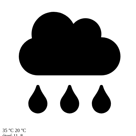
35 °C
20 °C
úterý
11. 8.