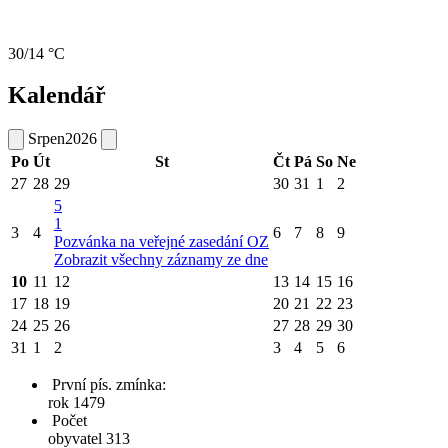
30/14 °C
Kalendář
Srpen
2026
Po
Út
St
Čt
Pá
So
Ne
27
28
29
30
31
1
2
5
1
3
4
6
7
8
9
Pozvánka na veřejné zasedání OZ
Zobrazit všechny záznamy ze dne
10
11
12
13
14
15
16
17
18
19
20
21
22
23
24
25
26
27
28
29
30
31
1
2
3
4
5
6
První pís. zmínka:
rok 1479
Počet
obyvatel 313