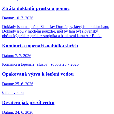
Ztráta dokladů-prosba o pomoc
Datum:
10. 7. 2026
Doklady jsou na jméno Stanislav Dorofejev, který řídí traktor-bagr.
Doklady jsou v modrém pouzdře, měl by tam být slovenský
občanský průkaz, průkaz strojníka a bankovní karta Air Bank.
Kominíci a topenáři -nabídka služeb
Datum:
7. 7. 2026
Kominíci a topenáři - služby - sobota 25.7.2026
Opakovaná výzva k šetření vodou
Datum:
25. 6. 2026
šetření vodou
Desatero jak přežít vedro
Datum:
24. 6. 2026