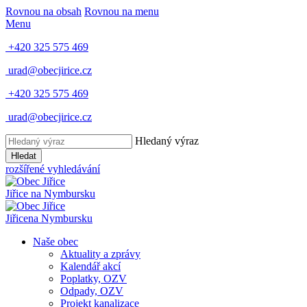
Rovnou na obsah
Rovnou na menu
Menu
+420 325 575 469
urad@obecjirice.cz
+420 325 575 469
urad@obecjirice.cz
Hledaný výraz
Hledat
rozšířené vyhledávání
Jiřice
na Nymbursku
Jiřice
na Nymbursku
Naše obec
Aktuality a zprávy
Kalendář akcí
Poplatky, OZV
Odpady, OZV
Projekt kanalizace