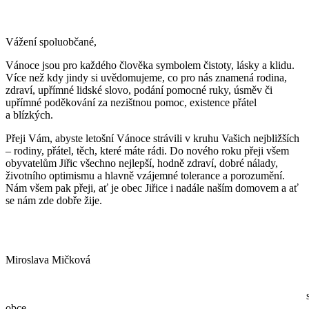
Vážení spoluobčané,
Vánoce jsou pro každého člověka symbolem čistoty, lásky a klidu.
Více než kdy jindy si uvědomujeme, co pro nás znamená rodina,
zdraví, upřímné lidské slovo, podání pomocné ruky, úsměv či
upřímné poděkování za nezištnou pomoc, existence přátel
a blízkých.
Přeji Vám, abyste letošní Vánoce strávili v kruhu Vašich nejbližších
– rodiny, přátel, těch, které máte rádi. Do nového roku přeji všem
obyvatelům Jiřic všechno nejlepší, hodně zdraví, dobré nálady,
životního optimismu a hlavně vzájemné tolerance a porozumění.
Nám všem pak přeji, ať je obec Jiřice i nadále naším domovem a ať
se nám zde dobře žije.
Miroslava Mičková
starostk
obce