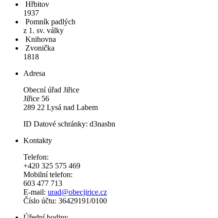
Hřbitov
1937
Pomník padlých
z 1. sv. války
Knihovna
Zvonička
1818
Adresa
Obecní úřad Jiřice
Jiřice 56
289 22 Lysá nad Labem
ID Datové schránky: d3nasbn
Kontakty
Telefon:
+420 325 575 469
Mobilní telefon:
603 477 713
E-mail:
urad@obecjirice.cz
Číslo účtu: 36429191/0100
Úřední hodiny