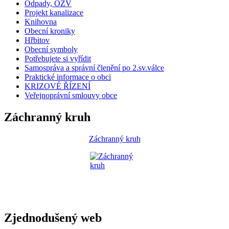
Odpady, OZV
Projekt kanalizace
Knihovna
Obecní kroniky
Hřbitov
Obecní symboly
Potřebujete si vyřídit
Samospráva a správní členění po 2.sv.válce
Praktické informace o obci
KRIZOVÉ ŘÍZENÍ
Veřejnoprávní smlouvy obce
Záchranný kruh
Záchranný kruh
Zjednodušený web