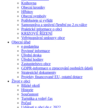
Knihovna
Obecní kroniky
Hřbitov
Obecní symboly
Potřebujete si vyřídit
Samospráva a správní členění po 2.sv.válce
Praktické informace o obci
KRIZOVÉ ŘÍZENÍ
Veřejnoprávní smlouvy obce
Obecní úřad
e-podatelna
Povinné informace
Úřední deska
Úřední hodiny
Zastupitelstvo obce
GDPR-informace o zpracování osobních údajů
Strategické dokumenty
Projekty financované EU, ostatní dotace
Život v obci
Blízké okolí
Historie
Současnost
Turistika a volný čas
Počasí
Události v obci do r. 2022