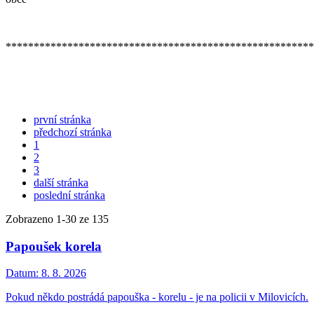
******************************************************
první stránka
předchozí stránka
1
2
3
další stránka
poslední stránka
Zobrazeno
1
-
30
ze 135
Papoušek korela
Datum:
8. 8. 2026
Pokud někdo postrádá papouška - korelu - je na policii v Milovicích.