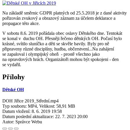
Na základě směrnic GDPR platných od 25.5.2018 je z dané aktivity
pořizován zvukový a obrazový záznam za účelem deklarace a
propagace této akce.
V sobotu 8.6. 2019 pořádala obec oslavy Dětského dne. Tentokát
se konal v duchu OH. Přesněji řečeno dětských OH. Počasí bylo
krásné, svítilo sluníčko a děti se skvěle bavily. Byly pro ně
připraveny různé disciplíny, hudba, občerstvení...Na zahájení
se zapaloval i olympijský oheň - prostě všechno jako
na opravdových hrách. Organizátoři mohou být spokojeni - den
se vydařil.
Přílohy
Dětské OH
DOH Jiřice 2019_Střední.mp4
Typ souboru: MP4, Velikost: 58,91 MB
Datum vložení:
8. 6. 2019 19:58
Datum poslední aktualizace:
22. 7. 2023 20:00
Autor:
Správce Webu