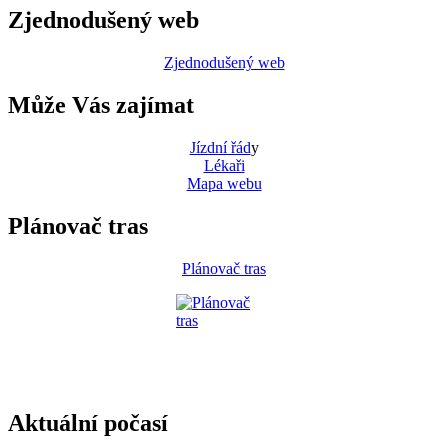
Zjednodušený web
Zjednodušený web
Může Vás zajímat
Jízdní řád
y
Lékaři
Mapa webu
Plánovač tras
Plánovač tras
Aktuální počasí