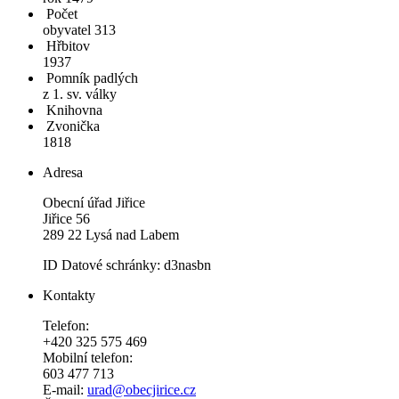
Počet
obyvatel 313
Hřbitov
1937
Pomník padlých
z 1. sv. války
Knihovna
Zvonička
1818
Adresa
Obecní úřad Jiřice
Jiřice 56
289 22 Lysá nad Labem
ID Datové schránky: d3nasbn
Kontakty
Telefon:
+420 325 575 469
Mobilní telefon:
603 477 713
E-mail:
urad@obecjirice.cz