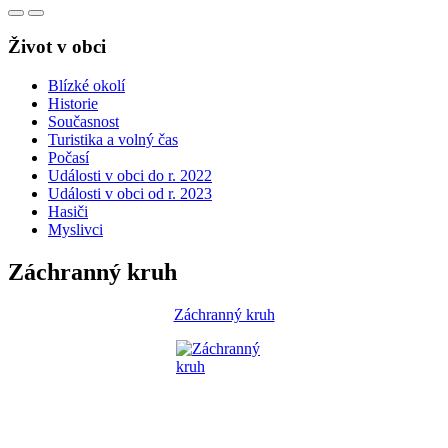
Život v obci
Blízké okolí
Historie
Současnost
Turistika a volný čas
Počasí
Události v obci do r. 2022
Události v obci od r. 2023
Hasiči
Myslivci
Záchranný kruh
Záchranný kruh