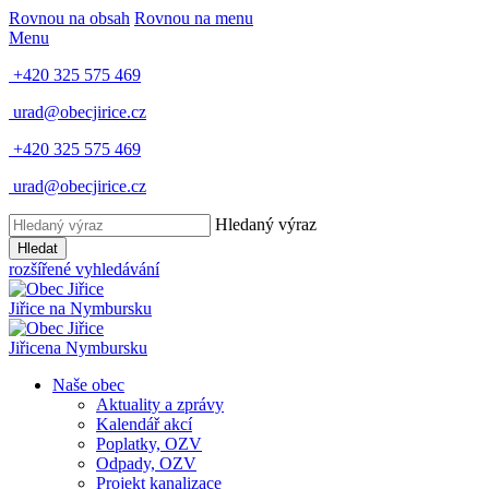
Rovnou na obsah
Rovnou na menu
Menu
+420 325 575 469
urad@obecjirice.cz
+420 325 575 469
urad@obecjirice.cz
Hledaný výraz
Hledat
rozšířené vyhledávání
Jiřice
na Nymbursku
Jiřice
na Nymbursku
Naše obec
Aktuality a zprávy
Kalendář akcí
Poplatky, OZV
Odpady, OZV
Projekt kanalizace