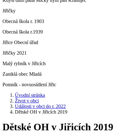
Kdysi dům pana Micky nyní pan Krahujec
Jiřičky
Obecná škola r. 1903
Obecná škola r.1939
Jiřice Obecní úřad
Jiřičky 2021
Malý rybník v Jiřicích
Zaniklá obec Mladá
Pomník - novuosídlení Jiřic
Úvodní stránka
Život v obci
Události v obci do r. 2022
Dětské OH v Jiřicích 2019
Dětské OH v Jiřicích 2019