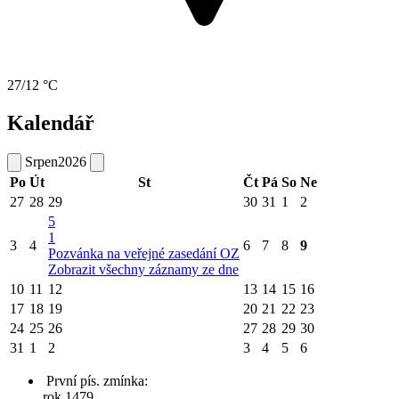
27/12 °C
Kalendář
Srpen
2026
Po
Út
St
Čt
Pá
So
Ne
27
28
29
30
31
1
2
5
1
3
4
6
7
8
9
Pozvánka na veřejné zasedání OZ
Zobrazit všechny záznamy ze dne
10
11
12
13
14
15
16
17
18
19
20
21
22
23
24
25
26
27
28
29
30
31
1
2
3
4
5
6
První pís. zmínka:
rok 1479