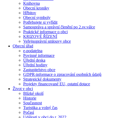
Knihovna
Obecní kroniky
Hřbitov
Obecní symboly
Potřebujete si vyřídit
Samospráva a správní členění po 2.sv.válce
Praktické informace o obci
KRIZOVÉ ŘÍZENÍ
Veřejnoprávní smlouvy obce
Obecní úřad
e-podatelna
Povinné informace
Úřední deska
Úřední hodiny
Zastupitelstvo obce
GDPR-informace o zpracování osobních údajů
Strategické dokumenty
Projekty financované EU, ostatní dotace
Život v obci
Blízké okolí
Historie
Současnost
Turistika a volný čas
Počasí
Události v obci do r. 2022