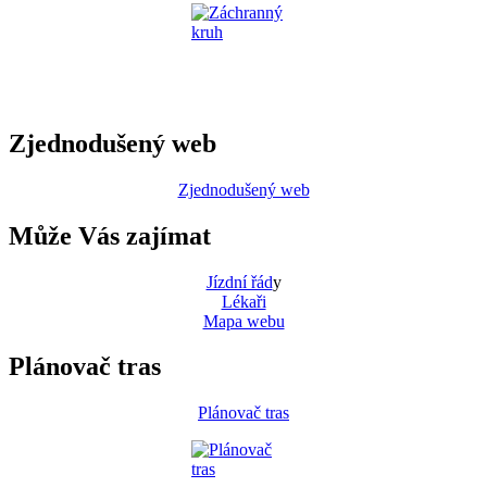
Zjednodušený web
Zjednodušený web
Může Vás zajímat
Jízdní řád
y
Lékaři
Mapa webu
Plánovač tras
Plánovač tras