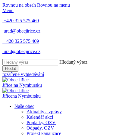
Rovnou na obsah
Rovnou na menu
Menu
+420 325 575 469
urad@obecjirice.cz
+420 325 575 469
urad@obecjirice.cz
Hledaný výraz
Hledat
rozšířené vyhledávání
Jiřice
na Nymbursku
Jiřice
na Nymbursku
Naše obec
Aktuality a zprávy
Kalendář akcí
Poplatky, OZV
Odpady, OZV
Projekt kanalizace