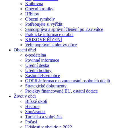
Knihovna
Obecní kroniky
Hřbitov
Obecní symboly
Potřebujete si vyřídit
Samospráva a správní členění po 2.sv.válce
Praktické informace o obci
KRIZOVÉ ŘÍZENÍ
Veřejnoprávní smlouvy obce
Obecní úřad
e-podatelna
Povinné informace
Úřední deska
Úřední hodiny
Zastupitelstvo obce
GDPR-informace o zpracování osobních údajů
Strategické dokumenty
Projekty financované EU, ostatní dotace
Život v obci
Blízké okolí
Historie
Současnost
Turistika a volný čas
Počasí
Události v obci do r. 2022