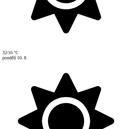
32/16 °C
pondělí
10. 8.