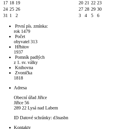
17
18
19
20
21
22
23
24
25
26
27
28
29
30
31
1
2
3
4
5
6
První pís. zmínka:
rok 1479
Počet
obyvatel 313
Hřbitov
1937
Pomník padlých
z 1. sv. války
Knihovna
Zvonička
1818
Adresa
Obecní úřad Jiřice
Jiřice 56
289 22 Lysá nad Labem
ID Datové schránky: d3nasbn
Kontakty