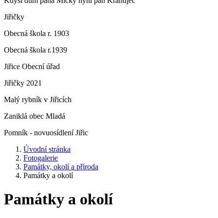
Kdysi dům pana Micky nyní pan Krahujec
Jiřičky
Obecná škola r. 1903
Obecná škola r.1939
Jiřice Obecní úřad
Jiřičky 2021
Malý rybník v Jiřicích
Zaniklá obec Mladá
Pomník - novuosídlení Jiřic
Úvodní stránka
Fotogalerie
Památky, okolí a příroda
Památky a okolí
Památky a okolí