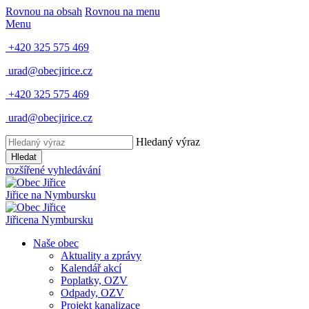
Rovnou na obsah
Rovnou na menu
Menu
+420 325 575 469
urad@obecjirice.cz
+420 325 575 469
urad@obecjirice.cz
Hledaný výraz
Hledat
rozšířené vyhledávání
Jiřice
na Nymbursku
Jiřice
na Nymbursku
Naše obec
Aktuality a zprávy
Kalendář akcí
Poplatky, OZV
Odpady, OZV
Projekt kanalizace