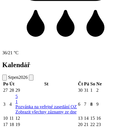
36/21 °C
Kalendář
Srpen
2026
Po
Út
St
Čt
Pá
So
Ne
27
28
29
30
31
1
2
5
1
3
4
6
7
8
9
Pozvánka na veřejné zasedání OZ
Zobrazit všechny záznamy ze dne
10
11
12
13
14
15
16
17
18
19
20
21
22
23