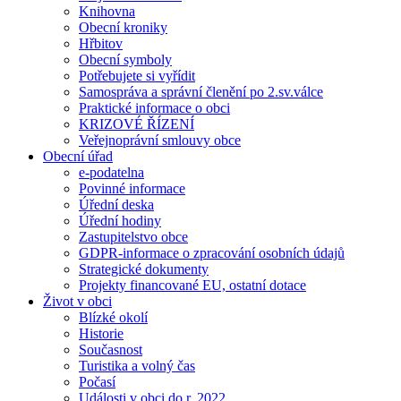
Knihovna
Obecní kroniky
Hřbitov
Obecní symboly
Potřebujete si vyřídit
Samospráva a správní členění po 2.sv.válce
Praktické informace o obci
KRIZOVÉ ŘÍZENÍ
Veřejnoprávní smlouvy obce
Obecní úřad
e-podatelna
Povinné informace
Úřední deska
Úřední hodiny
Zastupitelstvo obce
GDPR-informace o zpracování osobních údajů
Strategické dokumenty
Projekty financované EU, ostatní dotace
Život v obci
Blízké okolí
Historie
Současnost
Turistika a volný čas
Počasí
Události v obci do r. 2022