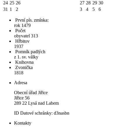
24
25
26
27
28
29
30
31
1
2
3
4
5
6
První pís. zmínka:
rok 1479
Počet
obyvatel 313
Hřbitov
1937
Pomník padlých
z 1. sv. války
Knihovna
Zvonička
1818
Adresa
Obecní úřad Jiřice
Jiřice 56
289 22 Lysá nad Labem
ID Datové schránky: d3nasbn
Kontakty