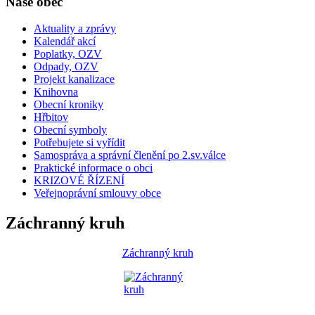
Naše obec
Aktuality a zprávy
Kalendář akcí
Poplatky, OZV
Odpady, OZV
Projekt kanalizace
Knihovna
Obecní kroniky
Hřbitov
Obecní symboly
Potřebujete si vyřídit
Samospráva a správní členění po 2.sv.válce
Praktické informace o obci
KRIZOVÉ ŘÍZENÍ
Veřejnoprávní smlouvy obce
Záchranný kruh
Záchranný kruh