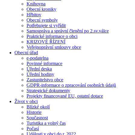
Knihovna
Obecní kroniky
Hřbitov
Obecní symboly
Potřebujete si vyřídit
Samospráva a správní členění po 2.sv.válce
Praktické informace o obci
KRIZOVÉ ŘÍZENÍ
Veřejnoprávní smlouvy obce
Obecní úřad
e-podatelna
Povinné informace
Úřední deska
Úřední hodiny
Zastupitelstvo obce
GDPR-informace o zpracování osobních údajů
Strategické dokumenty
Projekty financované EU, ostatní dotace
Život v obci
Blízké okolí
Historie
Současnost
Turistika a volný čas
Počasí
Události v obci do r. 2022