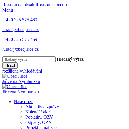
Rovnou na obsah
Rovnou na menu
Menu
+420 325 575 469
urad@obecjirice.cz
+420 325 575 469
urad@obecjirice.cz
Hledaný výraz
Hledat
rozšířené vyhledávání
Jiřice
na Nymbursku
Jiřice
na Nymbursku
Naše obec
Aktuality a zprávy
Kalendář akcí
Poplatky, OZV
Odpady, OZV
Projekt kanalizace