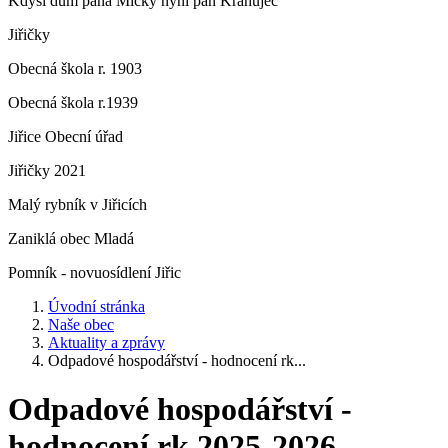
Kdysi dům pana Micky nyní pan Krahujec
Jiřičky
Obecná škola r. 1903
Obecná škola r.1939
Jiřice Obecní úřad
Jiřičky 2021
Malý rybník v Jiřicích
Zaniklá obec Mladá
Pomník - novuosídlení Jiřic
Úvodní stránka
Naše obec
Aktuality a zprávy
Odpadové hospodářství - hodnocení rk...
Odpadové hospodářství -
hodnocení rk 2025-2026