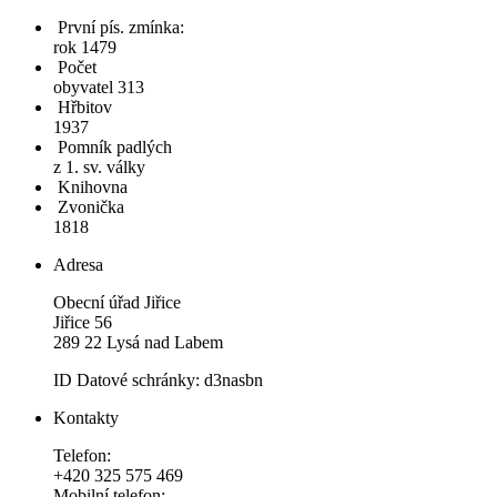
První pís. zmínka:
rok 1479
Počet
obyvatel 313
Hřbitov
1937
Pomník padlých
z 1. sv. války
Knihovna
Zvonička
1818
Adresa
Obecní úřad Jiřice
Jiřice 56
289 22 Lysá nad Labem
ID Datové schránky: d3nasbn
Kontakty
Telefon:
+420 325 575 469
Mobilní telefon: