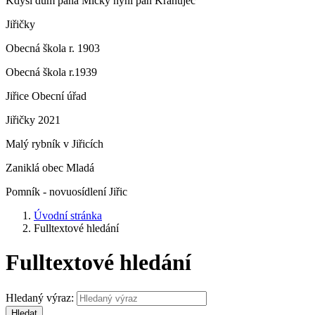
Kdysi dům pana Micky nyní pan Krahujec
Jiřičky
Obecná škola r. 1903
Obecná škola r.1939
Jiřice Obecní úřad
Jiřičky 2021
Malý rybník v Jiřicích
Zaniklá obec Mladá
Pomník - novuosídlení Jiřic
Úvodní stránka
Fulltextové hledání
Fulltextové hledání
Hledaný výraz:
Hledat