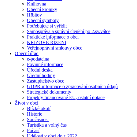
Knihovna
Obecní kroniky
Hřbitov
Obecní symboly
Potřebujete si vyřídit
Samospráva a správní členění po 2.sv.válce
Praktické informace o obci
KRIZOVÉ ŘÍZENÍ
Veřejnoprávní smlouvy obce
Obecní úřad
e-podatelna
Povinné informace
Úřední deska
Úřední hodiny
Zastupitelstvo obce
GDPR-informace o zpracování osobních údajů
Strategické dokumenty
Projekty financované EU, ostatní dotace
Život v obci
Blízké okolí
Historie
Současnost
Turistika a volný čas
Počasí
Události v obci do r. 2022