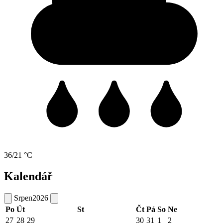
36/21 °C
Kalendář
Srpen
2026
Po
Út
St
Čt
Pá
So
Ne
27
28
29
30
31
1
2