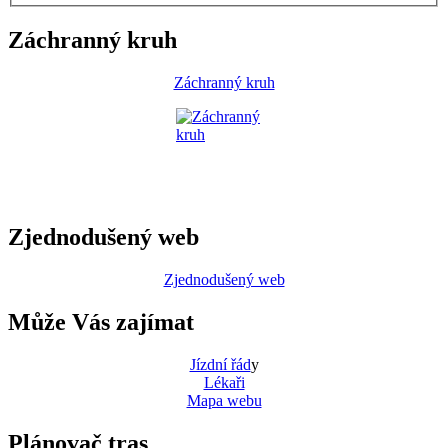
Záchranný kruh
Záchranný kruh
Zjednodušený web
Zjednodušený web
Může Vás zajímat
Jízdní řád
y
Lékaři
Mapa webu
Plánovač tras