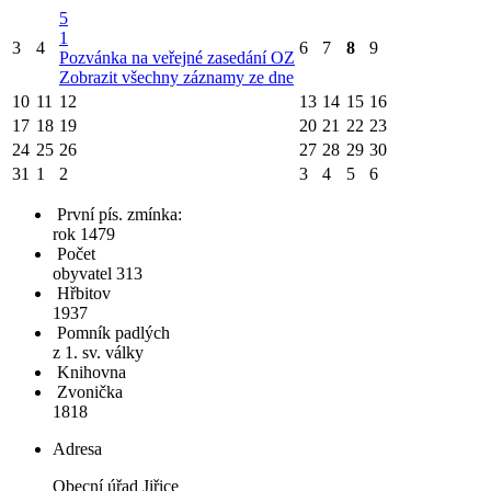
5
1
3
4
6
7
8
9
Pozvánka na veřejné zasedání OZ
Zobrazit všechny záznamy ze dne
10
11
12
13
14
15
16
17
18
19
20
21
22
23
24
25
26
27
28
29
30
31
1
2
3
4
5
6
První pís. zmínka:
rok 1479
Počet
obyvatel 313
Hřbitov
1937
Pomník padlých
z 1. sv. války
Knihovna
Zvonička
1818
Adresa
Obecní úřad Jiřice