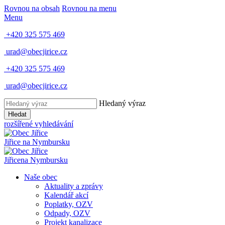
Rovnou na obsah
Rovnou na menu
Menu
+420 325 575 469
urad@obecjirice.cz
+420 325 575 469
urad@obecjirice.cz
Hledaný výraz
Hledat
rozšířené vyhledávání
Jiřice
na Nymbursku
Jiřice
na Nymbursku
Naše obec
Aktuality a zprávy
Kalendář akcí
Poplatky, OZV
Odpady, OZV
Projekt kanalizace