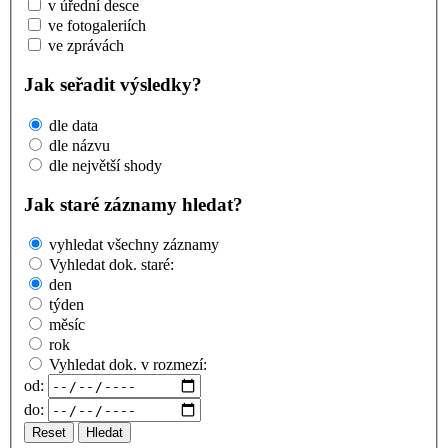
v úřední desce
ve fotogaleriích
ve zprávách
Jak seřadit výsledky?
dle data
dle názvu
dle největší shody
Jak staré záznamy hledat?
vyhledat všechny záznamy
Vyhledat dok. staré:
den
týden
měsíc
rok
Vyhledat dok. v rozmezí:
od:
do:
Reset
Hledat