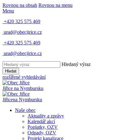
Rovnou na obsah
Rovnou na menu
Menu
+420 325 575 469
urad@obecjirice.cz
+420 325 575 469
urad@obecjirice.cz
Hledaný výraz
Hledat
rozšířené vyhledávání
Jiřice
na Nymbursku
Jiřice
na Nymbursku
Naše obec
Aktuality a zprávy
Kalendář akcí
Poplatky, OZV
Odpady, OZV
Projekt kanalizace