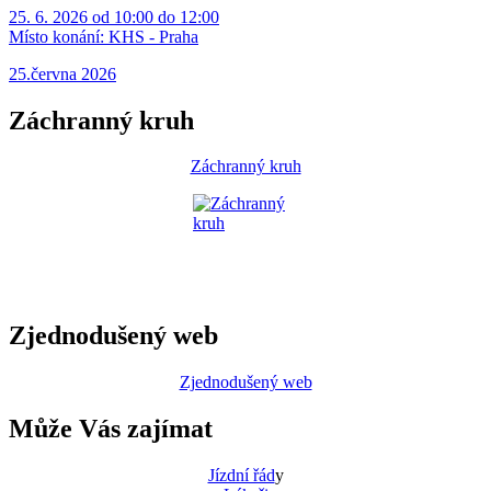
25. 6. 2026 od 10:00 do 12:00
Místo konání:
KHS - Praha
25.června 2026
Záchranný kruh
Záchranný kruh
Zjednodušený web
Zjednodušený web
Může Vás zajímat
Jízdní řád
y