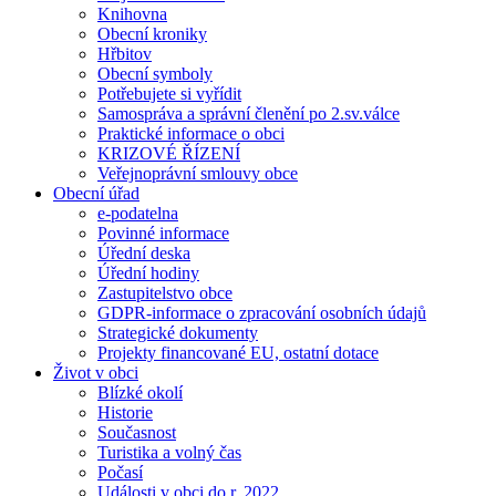
Knihovna
Obecní kroniky
Hřbitov
Obecní symboly
Potřebujete si vyřídit
Samospráva a správní členění po 2.sv.válce
Praktické informace o obci
KRIZOVÉ ŘÍZENÍ
Veřejnoprávní smlouvy obce
Obecní úřad
e-podatelna
Povinné informace
Úřední deska
Úřední hodiny
Zastupitelstvo obce
GDPR-informace o zpracování osobních údajů
Strategické dokumenty
Projekty financované EU, ostatní dotace
Život v obci
Blízké okolí
Historie
Současnost
Turistika a volný čas
Počasí
Události v obci do r. 2022