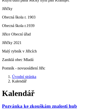
Kdysi dům pana Micky nyní pan Krahujec
Jiřičky
Obecná škola r. 1903
Obecná škola r.1939
Jiřice Obecní úřad
Jiřičky 2021
Malý rybník v Jiřicích
Zaniklá obec Mladá
Pomník - novuosídlení Jiřic
Úvodní stránka
Kalendář
Kalendář
Pozvánka ke zkouškám znalosti hub