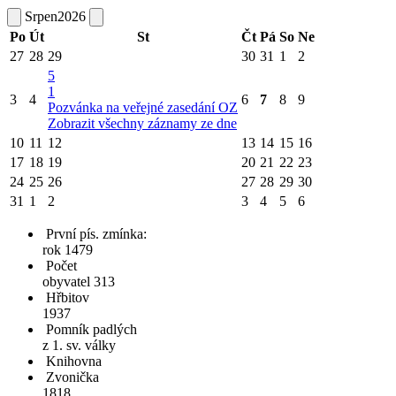
Srpen
2026
Po
Út
St
Čt
Pá
So
Ne
27
28
29
30
31
1
2
5
1
3
4
6
7
8
9
Pozvánka na veřejné zasedání OZ
Zobrazit všechny záznamy ze dne
10
11
12
13
14
15
16
17
18
19
20
21
22
23
24
25
26
27
28
29
30
31
1
2
3
4
5
6
První pís. zmínka:
rok 1479
Počet
obyvatel 313
Hřbitov
1937
Pomník padlých
z 1. sv. války
Knihovna
Zvonička
1818